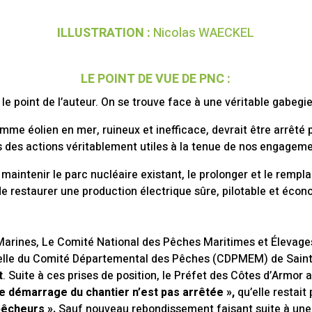
ILLUSTRATION :
Nicolas WAECKEL
LE POINT DE VUE DE PNC :
e point de l’auteur. On se trouve face à une véritable gabegie
mme éolien en mer, ruineux et inefficace, devrait être arrêté
s des actions véritablement utiles à la tenue de nos engageme
e maintenir le parc nucléaire existant, le prolonger et le remp
 de restaurer une production électrique sûre, pilotable et é
es Marines, Le Comité National des Pêches Maritimes et Éleva
r celle du Comité Départemental des Pêches (CDPMEM) de Sain
t
. Suite à ces prises de position, le Préfet des Côtes d’Armor
e démarrage du chantier n’est pas arrêtée »,
qu’elle restai
pêcheurs ».
Sauf nouveau rebondissement faisant suite à une