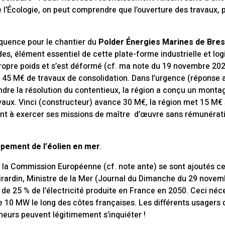
e l’Écologie, on peut comprendre que l’ouverture des travaux,
quence pour le chantier du
Polder Énergies Marines de Bres
es, élément essentiel de cette plate-forme industrielle et logi
ropre poids et s’est déformé (cf. ma note du 19 novembre 202
er 45 M€ de travaux de consolidation. Dans l’urgence (réponse
ndre la résolution du contentieux, la région a conçu un montag
aux. Vinci (constructeur) avance 30 M€, la région met 15 M€ s
uant à exercer ses missions de maître d’œuvre sans rémunéra
pement de l’éolien en mer
.
 la Commission Européenne (cf. note ante) se sont ajoutés c
ardin, Ministre de la Mer (Journal du Dimanche du 29 novemb
f de 25 % de l’électricité produite en France en 2050. Ceci néce
10 MW le long des côtes françaises. Les différents usagers d
eurs peuvent légitimement s’inquiéter !