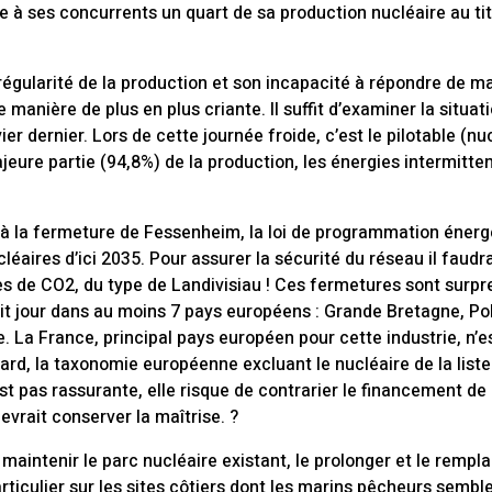
e à ses concurrents un quart de sa production nucléaire au tit
irrégularité de la production et son incapacité à répondre de ma
anière de plus en plus criante. Il suffit d’examiner la situa
ier dernier. Lors de cette journée froide, c’est le pilotable (nu
ajeure partie (94,8%) de la production, les énergies intermitte
t à la fermeture de Fessenheim, la loi de programmation énerg
éaires d’ici 2035. Pour assurer la sécurité du réseau il faudr
s de CO2, du type de Landivisiau ! Ces fermetures sont surpr
ait jour dans au moins 7 pays européens : Grande Bretagne, P
 La France, principal pays européen pour cette industrie, n’es
ard, la taxonomie européenne excluant le nucléaire de la liste
 pas rassurante, elle risque de contrarier le financement de p
evrait conserver la maîtrise. ?
e maintenir le parc nucléaire existant, le prolonger et le remp
articulier sur les sites côtiers dont les marins pêcheurs sem