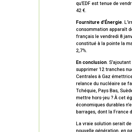
qu’EDF est tenue de vendr
42 €.
Fourniture d’Énergie
. L’
consommation apparaît de m
français le vendredi 8 janv
constitué à la pointe la m
2,7%.
En conclusion
. S’ajoutan
supprimer 12 tranches nucl
Centrales à Gaz émettrice
relance du nucléaire se f
Tchéquie, Pays Bas, Suède.
mettre hors-jeu ? À cet ég
économiques durables n’est
barrages, dont la France d
La vraie solution serait d
nouvelle génération, en p