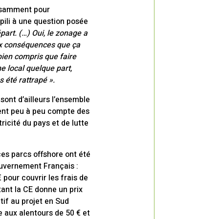
ffisamment pour
pili à une question posée
épart. (…) Oui, le zonage a
aux conséquences que ça
 bien compris que faire
e local quelque part,
s été rattrapé ».
ont d’ailleurs l’ensemble
dent peu à peu compte des
ricité du pays et de lutte
es parcs offshore ont été
uvernement Français :
pour couvrir les frais de
tant la CE donne un prix
tif au projet en Sud
e aux alentours de 50 € et