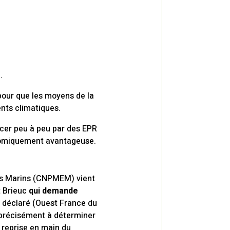
.
 pour que les moyens de la
nts climatiques.
lacer peu à peu par des EPR
conomiquement avantageuse.
ges Marins (CNPMEM) vient
t Brieuc
qui demande
 a déclaré (Ouest France du
t précisément à déterminer
 reprise en main du