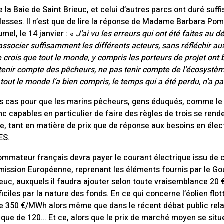
e la Baie de Saint Brieuc, et celui d’autres parcs ont duré su
lesses. Il n’est que de lire la réponse de Madame Barbara Pom
mel, le 14 janvier : «
J’ai vu les erreurs qui ont été faites au d
associer suffisamment les différents acteurs, sans réfléchir 
 je crois que tout le monde, y compris les porteurs de projet ont
tenir compte des pêcheurs, ne pas tenir compte de l’écosystèm
 tout le monde l’a bien compris, le temps qui a été perdu, n’a pa
 cas pour que les marins pêcheurs, gens éduqués, comme le s
nc capables en particulier de faire des règles de trois se ren
e, tant en matière de prix que de réponse aux besoins en élect
ES.
mmateur français devra payer le courant électrique issu de c
ssion Européenne, reprenant les éléments fournis par le Go
c, auxquels il faudra ajouter selon toute vraisemblance 20 € 
ciles par la nature des fonds. En ce qui concerne l’éolien flot
de 350 €/MWh alors même que dans le récent débat public rela
n que de 120… Et ce, alors que le prix de marché moyen se situ