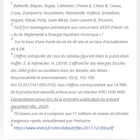
1
Belleville, Blayais, Bugey, Cattenom, Chinon B, Chooz B, Civaux,
Cruas, Dampierre, Fessenheim, Flamanville, Golfech, Gravelines,
Nogent, Paluel, Penly, Saint Alban, Saint Laurent B, Tricastin.
2
Tarif fort avantageux permettant aux concurrents d’EDF d’avoir cet
« Accès Règlementé à l’Energie Nucléaire Historique » !
3
Sur la base d’une durée de vie de 40 ans et un taux d’actualisation
de 4,5%
4
Chiffres extrapolés de ceux du tableau figurant dans la publication
Huffer
, É. &
Nifenecker
, H. (2019). S’affranchir des énergies fossiles
dès 2060 grâce au nucléaire dans les
Annales des Mines –
Responsabilité et environnement
, 95(3), 102-109.
doi:10.3917/re1.095.0102, tous chiffres correspondant aux 14 TWh
de la production annuelle prévue pour un réacteur EPR (1600 MW).
Extrapolation omise lors de la première publication du présent
document (déc. 2020)
.
5
70 tonnes par an à comparer aux 11 millions de tonnes de déchets
dangereux rejetés annuellement par l’industrie.
6
https://www.andra.fr/sites/default/files/2017-12/266.pdf