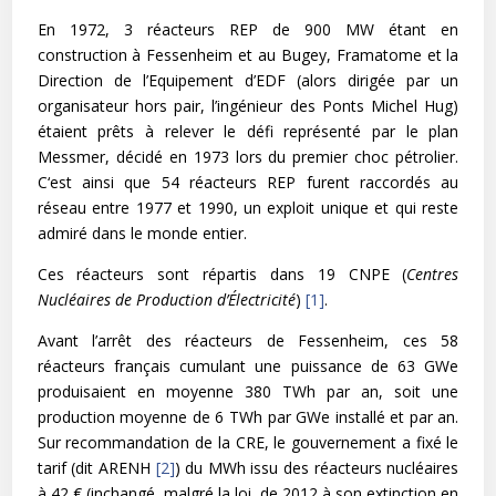
En 1972, 3 réacteurs REP de 900 MW étant en
construction à Fessenheim et au Bugey, Framatome et la
Direction de l’Equipement d’EDF (alors dirigée par un
organisateur hors pair, l’ingénieur des Ponts Michel Hug)
étaient prêts à relever le défi représenté par le plan
Messmer, décidé en 1973 lors du premier choc pétrolier.
C‘est ainsi que 54 réacteurs REP furent raccordés au
réseau entre 1977 et 1990, un exploit unique et qui reste
admiré dans le monde entier.
Ces réacteurs sont répartis dans 19 CNPE (
Centres
Nucléaires de Production d’Électricité
)
[1]
.
Avant l’arrêt des réacteurs de Fessenheim, ces 58
réacteurs français cumulant une puissance de 63 GWe
produisaient en moyenne 380 TWh par an, soit une
production moyenne de 6 TWh par GWe installé et par an.
Sur recommandation de la CRE, le gouvernement a fixé le
tarif (dit ARENH
[2]
) du MWh issu des réacteurs nucléaires
à 42 € (inchangé, malgré la loi, de 2012 à son extinction en