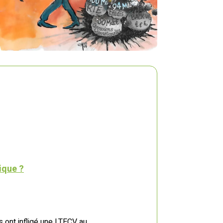
ique ?
us ont infligé une LTECV au