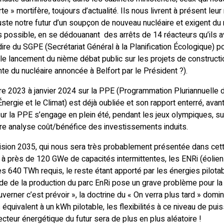
 » mortifère, toujours d’actualité. Ils nous livrent à présent leur 
juste notre futur d’un soupçon de nouveau nucléaire et exigent du 
s possible, en se dédouanant des arrêts de 14 réacteurs qu’ils
ire du SGPE (Secrétariat Général à la Planification Écologique) po
 le lancement du nième débat public sur les projets de construct
nte du nucléaire annoncée à Belfort par le Président ?).
e 2023 à janvier 2024 sur la PPE (Programmation Pluriannuelle de
Énergie et le Climat) est déjà oubliée et son rapport enterré, avan
ur la PPE s’engage en plein été, pendant les jeux olympiques, s
e analyse coût/bénéfice des investissements induits.
 vision 2035, qui nous sera très probablement présentée dans cet
 à près de 120 GWe de capacités intermittentes, les ENRi (éolien e
es 640 TWh requis, le reste étant apporté par les énergies pilotab
rapide de la production du parc EnRi pose un grave problème pour la
uverner c’est prévoir », la doctrine du « On verra plus tard » dom
 équivalent à un kWh pilotable, les flexibilités à ce niveau de pui
vecteur énergétique du futur sera de plus en plus aléatoire !