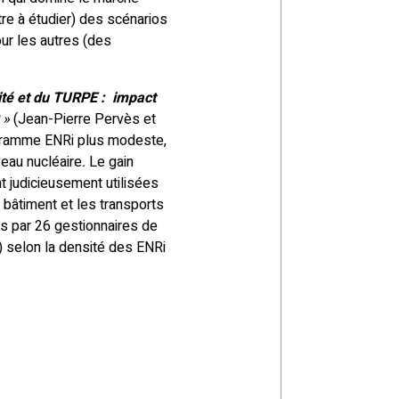
re à étudier) des scénarios
our les autres (des
icité et du TURPE : impact
»
(Jean-Pierre Pervès et
programme ENRi plus modeste,
eau nucléaire
.
Le gain
t judicieusement utilisées
 bâtiment et les transports
és par 26 gestionnaires de
) selon la densité des ENRi