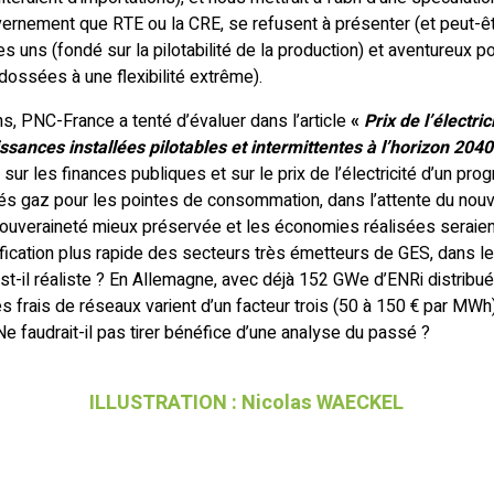
vernement que RTE ou la CRE, se refusent à présenter (et peut-êt
es uns (fondé sur la pilotabilité de la production) et aventureux p
ossées à une flexibilité extrême).
 PNC-France a tenté d’évaluer dans l’article
«
Prix de l’électr
ssances installées pilotables et intermittentes à l’horizon 2040
t sur les finances publiques et sur le prix de l’électricité d’un 
s gaz pour les pointes de consommation, dans l’attente du nouv
souveraineté mieux préservée et les économies réalisées seraien
fication plus rapide des secteurs très émetteurs de GES, dans le
st-il réaliste ? En Allemagne, avec déjà 152 GWe d’ENRi distribu
s frais de réseaux varient d’un facteur trois (50 à 150 € par MWh
 Ne faudrait-il pas tirer bénéfice d’une analyse du passé ?
ILLUSTRATION : Nicolas WAECKEL