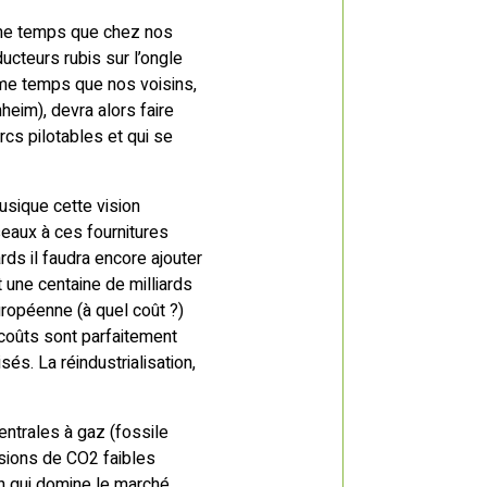
ême temps que chez nos
ucteurs rubis sur l’ongle
ême temps que nos voisins,
heim), devra alors faire
cs pilotables et qui se
ique cette vision
eaux à ces fournitures
rds il faudra encore ajouter
 une centaine de milliards
uropéenne (à quel coût ?)
s coûts sont parfaitement
s. La réindustrialisation,
ntrales à gaz (fossile
sions de CO2 faibles
ion qui domine le marché