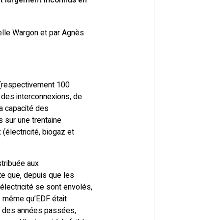
nt largement inconnus en
nuelle Wargon et par Agnès
 (respectivement 100
 des interconnexions, de
la capacité des
s sur une trentaine
(électricité, biogaz et
stribuée aux
te que, depuis que les
électricité se sont envolés,
rs même qu’EDF était
ses des années passées,