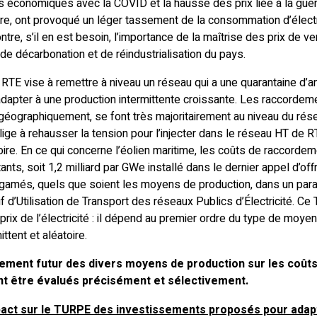
és économiques avec la COVID et la hausse des prix liée à la guerr
aire, ont provoqué un léger tassement de la consommation d’électri
e, s’il en est besoin, l’importance de la maîtrise des prix de ven
 de décarbonation et de réindustrialisation du pays.
RTE vise à remettre à niveau un réseau qui a une quarantaine d’a
l’adapter à une production intermittente croissante. Les raccord
géographiquement, se font très majoritairement au niveau du rése
lige à rehausser la tension pour l’injecter dans le réseau HT de 
ritoire. En ce qui concerne l’éolien maritime, les coûts de raccorde
nts, soit 1,2 milliard par GWe installé dans le dernier appel d’off
gamés, quels que soient les moyens de production, dans un par
 d’Utilisation de Transport des réseaux Publics d’Électricité. C
ix de l’électricité : il dépend au premier ordre du type de moyen
ittent et aléatoire.
ment futur des divers moyens de production sur les coûts 
nt être évalués précisément et sélectivement.
act sur le TURPE des investissements proposés pour adapt