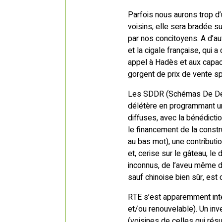
Parfois nous aurons trop d
voisins, elle sera bradée s
par nos concitoyens. A d’a
et la cigale française, qui
appel à Hadès et aux capaci
gorgent de prix de vente sp
Les SDDR (Schémas De Dév
délétère en programmant un
diffuses, avec la bénédicti
le financement de la constr
au bas mot), une contributi
et, cerise sur le gâteau, le
inconnus, de l’aveu même de
sauf chinoise bien sûr, est 
RTE s’est apparemment inte
et/ou renouvelable). Un in
(voisines de celles qui résu