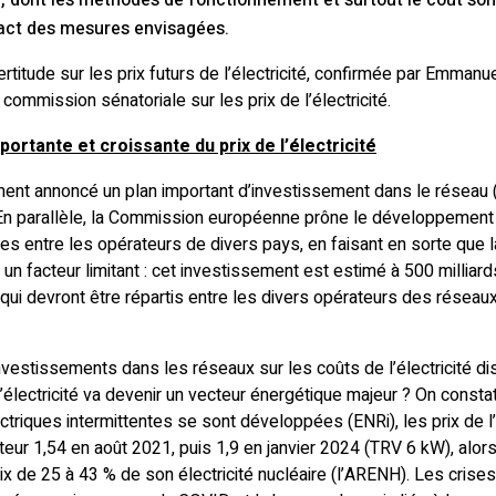
, dont les méthodes de fonctionnement et surtout le coût so
pact des mesures envisagées.
certitude sur les prix futurs de l’électricité, confirmée par Emma
commission sénatoriale sur les prix de l’électricité.
portante et croissante du prix de l’électricité
ent annoncé un plan important d’investissement dans le réseau
). En parallèle, la Commission européenne prône le développement
nges entre les opérateurs de divers pays, en faisant en sorte que 
un facteur limitant : cet investissement est estimé à 500 milliard
ui devront être répartis entre les divers opérateurs des réseaux 
nvestissements dans les réseaux sur les coûts de l’électricité di
électricité va devenir un vecteur énergétique majeur ? On consta
triques intermittentes se sont développées (ENRi), les prix de l’
cteur 1,54 en août 2021, puis 1,9 en janvier 2024 (TRV 6 kW), alo
rix de 25 à 43 % de son électricité nucléaire (l’ARENH). Les cri