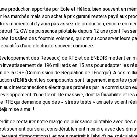
’une production apportée par Éole et Hélios, bien souvent en m
ur les marchés mais son achat à prix garanti restera payé aux prod
utres moments il n’y aura pas assez de production, encore en m
 a détruit 12 GW de puissance pilotable depuis 12 ans (dont Fessen
tés fossiles des fourmis voisines, qui ont su conserver leurs par
éculatifs d’une électricité souvent carbonée.
eloppement des Réseaux) de RTE et de ENEDIS mettent en mus
 investissement de 196 milliards en 15 ans pour adapter les rés
on de la CRE (Commission de Régulation de l’Énergie). A ces millia
uction d’ENRi dont les composants sont largement importés (soit
on aux interconnections électriques prônées par la commission e
 développement d’une flexibilité massive, dont la faisabilité et le
 RTE qui demande que des « stress tests » annuels soient réalisé
déjà mise à mal !
rdit de restaurer notre marge de puissance pilotable avec des ce
vestissement qui serait considérablement moindre avec des émis
lteraient d’importations), et nous mettrait à l’abri d’une spéculat