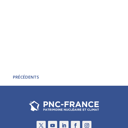
On vit une époque formidable !PPE3 : des
fondamentaux erronés, vers un désastre
économique ? (IFRAP mars 2026) Reiser nous
pardonnera de reprendre le titre d’une BD culte
datant de 1978, et dont l’acuité acide peut si bien
s’appliquer à 2026 : n’annonçait-elle pas «...
« ENTRÉES PRÉCÉDENTES