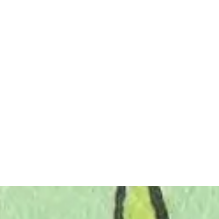
La volonté de PNC-France est de les
assister en dénonçant les impérities de
minorités agissantes qui, par leurs
pressions idéologiques et politiques ont
d’ores et déjà porté un tort important à la
filière nucléaire avec des mesures non
seulement très couteuses pour le
consommateur, qui non seulement
n’améliorent pas les émissions nationales
de carbone mais aggravent, en raison des
délocalisations industrielles, le bilan
carbone de la France.