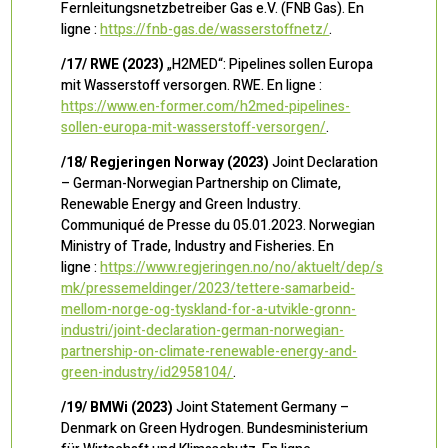
Fernleitungsnetzbetreiber Gas e.V. (FNB Gas). En
ligne :
https://fnb-gas.de/wasserstoffnetz/
.
/17/ RWE (2023)
„H2MED“: Pipelines sollen Europa
mit Wasserstoff versorgen. RWE. En ligne :
https://www.en-former.com/h2med-pipelines-
sollen-europa-mit-wasserstoff-versorgen/
.
/18/ Regjeringen
Norway (2023)
Joint Declaration
– German-Norwegian Partnership on Climate,
Renewable Energy and Green Industry.
Communiqué de Presse du 05.01.2023. Norwegian
Ministry of Trade, Industry and Fisheries. En
ligne :
https://www.regjeringen.no/no/aktuelt/dep/s
mk/pressemeldinger/2023/tettere-samarbeid-
mellom-norge-og-tyskland-for-a-utvikle-gronn-
industri/joint-declaration-german-norwegian-
partnership-on-climate-renewable-energy-and-
green-industry/id2958104/
.
/19/ BMWi (2023)
Joint Statement Germany –
Denmark on Green Hydrogen. Bundesministerium