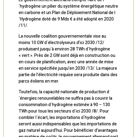
´hydrogène un pilier du système énergétique neutre
en carbone et un Plan de Déploiement National de l
´Hydrogène doté de 9 Mds € a été adopté en 2020
/11/.
La nouvelle coalition gouvernementale vise au
moins 10 GW d´électrolyseurs d’ici 2030 /12/
produisant jusqu´à environ 28 TWh d´hydrogène
« vert ». Près de 2 GW sont déjà en construction ou
en cours de planification, avec une année de mise
en service spécifiée jusqu’en 2030 /13/. La majeure
partie de l’électricité requise sera produite dans des
parcs éoliens en mer.
Toutefois, la capacité nationale de production d
´énergies renouvelables ne suffira pas à couvrir la
consommation d´hydrogène estimée à 90 – 130
TWh pour tous les secteurs d´ici 2030 /8/. Pour
combler l´écart, les importations d´hydrogène
seront aussi indispensables que les importations de
gaz naturel aujourd’hui. Pour bénéficier d’avantages
en matière de coûts, le gouvernement allemand part