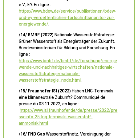
e.V.; EY. En ligne :
https://www.bdew.de/service/publikationen/bdew-
und-ey-veroeffentlichen-fortschrittsmonitor-zur-
energiewende/
.
/14/ BMBF (2022)
Nationale Wasserstoffstrategie:
Grüner Wasserstoff als Energieträger der Zukunft.
Bundesministerium für Bildung und Forschung. En
ligne :
https://www.bmbf.de/bmbf/de/forschung/energie
wende-und-nachhaltiges-wirtschaften/nationale-
wasserstoffstrategie/nationale-
wasserstoffstrategie_node.html
.
/15/ Fraunhofer ISI (2022)
Haben LNG-Terminals
eine klimaneutrale Zukunft? Communiqué de
presse du 03.11.2022, en ligne :
https://www.isi.fraunhofer.de/de/presse/2022/pre
sseinfo-25-lng-terminals-wasserstoff-
ammoniak.html
/16/ FNB Gas
Wasserstoffnetz. Vereinigung der