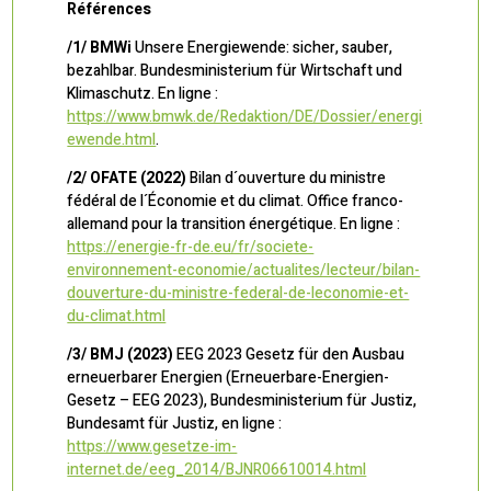
Références
/1/ BMWi
Unsere Energiewende: sicher, sauber,
bezahlbar. Bundesministerium für Wirtschaft und
Klimaschutz. En ligne :
https://www.bmwk.de/Redaktion/DE/Dossier/energi
ewende.html
.
/2/ OFATE (2022)
Bilan d´ouverture du ministre
fédéral de l´Économie et du climat. Office franco-
allemand pour la transition énergétique. En ligne :
https://energie-fr-de.eu/fr/societe-
environnement-economie/actualites/lecteur/bilan-
douverture-du-ministre-federal-de-leconomie-et-
du-climat.html
/3/ BMJ (2023)
EEG 2023 Gesetz für den Ausbau
erneuerbarer Energien (Erneuerbare-Energien-
Gesetz – EEG 2023), Bundesministerium für Justiz,
Bundesamt für Justiz, en ligne :
https://www.gesetze-im-
internet.de/eeg_2014/BJNR06610014.html