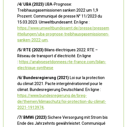
/4/ UBA (2023)
UBA-Prognose:
Treibhausgasemissionen sanken 2022 um 1,9
Prozent. Communiqué de presse N° 11/2023 du
15.03.2023. Umweltbundesamt. En ligne :
https://www.umweltbundesamt.de/presse/pressem
itteilungen/uba-prognose-treibhausgasemissionen-
sanken-2022-um
.
/5/ RTE (2023)
Bilans électriques 2022. RTE –
Réseau de transport d´électricité. En ligne
:
https://analysesetdonnees.rte-france.com/bilan-
electrique-synthese
/6/ Bundesregierung (2021)
Loi sur la protection
du climat 2021. Pacte intergénérationnel pour le
climat. Bundesregierung Deutschland. En ligne :
https://www.bundesregierung.de/breg-
de/themen/klimaschutz/loi-protection-du-climat-
2021-1913974
.
/7/ BMWi (2023)
Sichere Versorgung mit Strom bis
Ende des Jahrzehnts gewährleistet. Communiqué