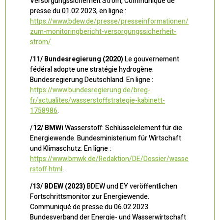
Versorgungssicherheit Strom, Communiqué de
presse du 01.02.2023, en ligne :
https://www.bdew.de/presse/presseinformationen/
zum-monitoringbericht-versorgungssicherheit-
strom/
/11/ Bundesregierung (2020)
Le gouvernement
fédéral adopte une stratégie hydrogène.
Bundesregierung Deutschland. En ligne :
https://www.bundesregierung.de/breg-
fr/actualites/wasserstoffstrategie-kabinett-
1758986
.
/
12/
BMWi
Wasserstoff: Schlüsselelement für die
Energiewende. Bundesministerium für Wirtschaft
und Klimaschutz. En ligne :
https://www.bmwk.de/Redaktion/DE/Dossier/wasse
rstoff.html
.
/13/ BDEW (2023)
BDEW und EY veröffentlichen
Fortschrittsmonitor zur Energiewende.
Communiqué de presse du 06.02.2023.
Bundesverband der Energie- und Wasserwirtschaft