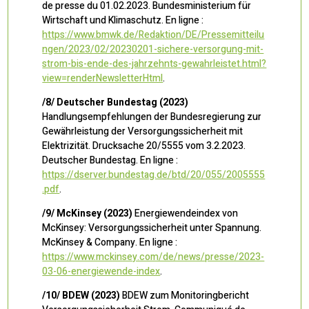
de presse du 01.02.2023. Bundesministerium für
Wirtschaft und Klimaschutz. En ligne :
https://www.bmwk.de/Redaktion/DE/Pressemitteilu
ngen/2023/02/20230201-sichere-versorgung-mit-
strom-bis-ende-des-jahrzehnts-gewahrleistet.html?
view=renderNewsletterHtml
.
/8/ Deutscher Bundestag (2023)
Handlungsempfehlungen der Bundesregierung zur
Gewährleistung der Versorgungssicherheit mit
Elektrizität. Drucksache 20/5555 vom 3.2.2023.
Deutscher Bundestag. En ligne :
https://dserver.bundestag.de/btd/20/055/2005555
.pdf
.
/9/ McKinsey (2023)
Energiewendeindex von
McKinsey: Versorgungssicherheit unter Spannung.
McKinsey & Company. En ligne :
https://www.mckinsey.com/de/news/presse/2023-
03-06-energiewende-index
.
/10/ BDEW (2023)
BDEW zum Monitoringbericht