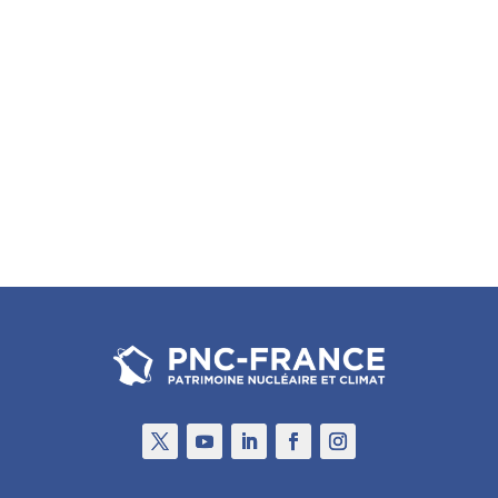
nucléaire décarboné, ou via une électricité
alimentant des pompes à chaleur, ou avec des
énergies renouvelables thermiques, est très
efficace sur un plan climatique. C’est ce que nous
explique Henri SAFA dans l’article ci-après «
Nucléaire et chauffage urbain ».