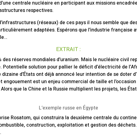
 d’une centrale nucléaire en participant aux missions encadrée
rastructures respectives.
nfrastructures (réseaux) de ces pays il nous semble que des 
articulièrement adaptées. Espérons que l’industrie française a
lle…
EXTRAIT :
 des réserves mondiales d’uranium. Mais le nucléaire civil r
Potentielle solution pour pallier le déficit d’électricité de l’A
e dizaine d’États ont déjà annoncé leur intention de se doter d
t engouement est un enjeu commercial de taille et l’occasion 
 Alors que la Chine et la Russie multiplient les projets, les Éta
L’exemple russe en Égypte
eprise Rosatom, qui construira la deuxième centrale du continen
 combustible, construction, exploitation et gestion des déchets.
.