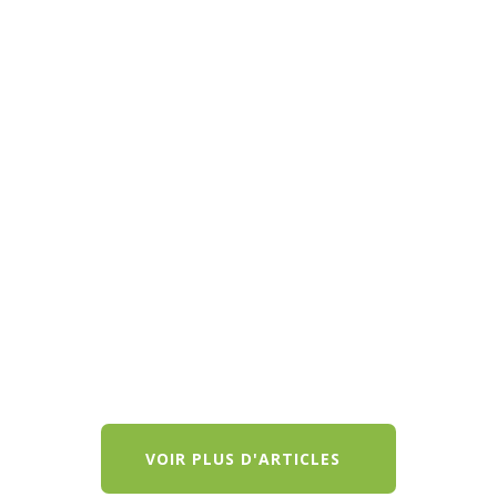
Le 20 mai 2026, Bernard Accoyer, Président de
PNC-France, a adressé un nouveau courrier
officiel à Vincent Jeanbrun, Ministre de la Ville et
du Logement. Après trois courriers au Ministre
actuel et six précédemment adressés à Valérie
Létard restés sans réponse,...
VOIR PLUS D'ARTICLES