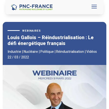
a
WEBINAIRES
Louis Gallois – Réindustrialisation : Le
défi énergétique français
Industrie
|
Nucléaire
|
Politique
|
Réindustrialisation
|
Vidéos
22 / 03 / 2022