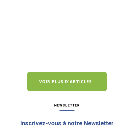
L’heure est venue de remettre face-à-face la
science et la décision politique, et de clarifier ce
que celle-ci doit attendre de celle-là. Par Claire
Kerboul, Docteur en sciences-physiques,
spécialisée en physique nucléaire, administrateur
de PNC-France et SLC...
VOIR PLUS D'ARTICLES
NEWSLETTER
Inscrivez-vous à notre Newsletter