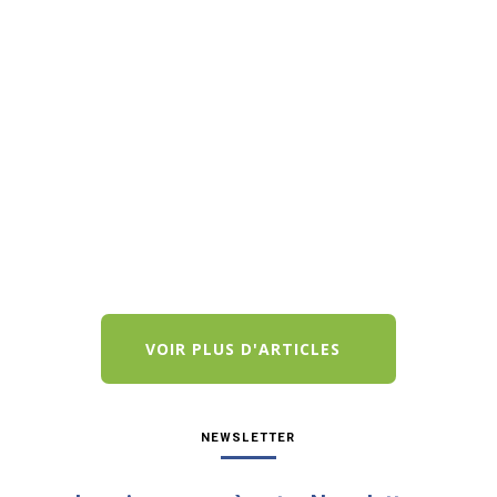
Le 20 mai 2026, Bernard Accoyer, Président de
PNC-France, a adressé un nouveau courrier
officiel à Vincent Jeanbrun, Ministre de la Ville et
du Logement. Après trois courriers au Ministre
actuel et six précédemment adressés à Valérie
Létard restés sans réponse,...
VOIR PLUS D'ARTICLES
NEWSLETTER