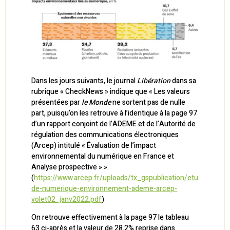
Dans les jours suivants, le journal
Libération
dans sa
rubrique « CheckNews » indique que « Les valeurs
présentées par
le Monde
ne sortent pas de nulle
part, puisqu’on les retrouve à l’identique à la page 97
d’un rapport conjoint de l’ADEME et de l’Autorité de
régulation des communications électroniques
(Arcep) intitulé « Évaluation de l’impact
environnemental du numérique en France et
Analyse prospective » ».
(
https://www.arcep.fr/uploads/tx_gspublication/etu
de-numerique-environnement-ademe-arcep-
volet02_janv2022.pdf
)
On retrouve effectivement à la page 97 le tableau
63 ci-après et la valeur de 28.2% reprise dans