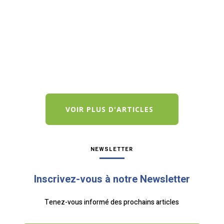
France, nous avons eu le privilège de recevoir
Bernard Fontana, PDG d'EDF, pour aborder le
projet industriel le plus ambitieux de l'histoire
récente de notre pays : la construction des
nouveaux réacteurs EPR2. Alors que...
VOIR PLUS D'ARTICLES
NEWSLETTER
Inscrivez-vous à notre Newsletter
Tenez-vous informé des prochains articles